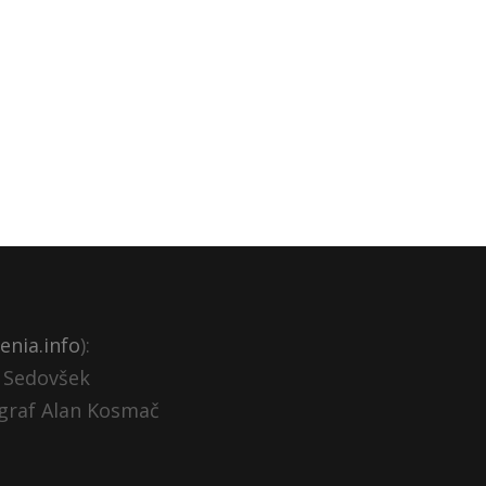
enia.info
):
ž Sedovšek
ograf Alan Kosmač