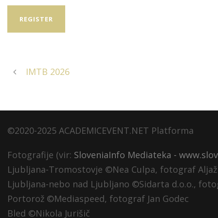
REGISTER
IMTB 2026
©2020-2025 ACADEMICEVENT.NET Platforma
Fotografije (vir:
SloveniaInfo Mediateka - www.slov
Ljubljana-Tromostovje ©Nea Culpa, fotograf Alja
Ljubljana-nebo nad Ljubljano ©Sidarta d.o.o., fot
Portorož ©Mediaspeed, fotograf Jan Godec
Bled ©Nikola Jurišič