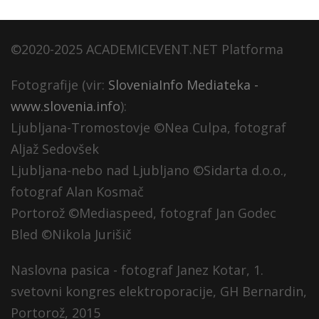
©2020-2025 ACADEMICEVENT.NET Platforma
Fotografije (vir:
SloveniaInfo Mediateka -
www.slovenia.info
):
Ljubljana-Tromostovje ©Nea Culpa, fotograf
Aljaž Sedovšek
Ljubljana-nebo nad Ljubljano ©Sidarta d.o.o.,
fotograf Alan Kosmač
Portorož ©Mediaspeed, fotograf Jan Godec
Bled ©Nikola Jurišič
Naslovna pasica - fotograf Janez Kotar, 1.
svetovni kongres elektroporacije, GH Bernardin,
Portorož, 2015